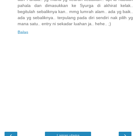
pahala dan dimasukkan ke Syurga di akhirat kelak..
begitulah sebaliknya kan.. mmg lumrah alam.. ada yg baik..
ada yg sebaliknya.. terpulang pada diri sendiri nak pilih yg
mana satu.. entry ni sekadar luahan ja.. hehe.. ;)
Balas
‹
›
Laman utama