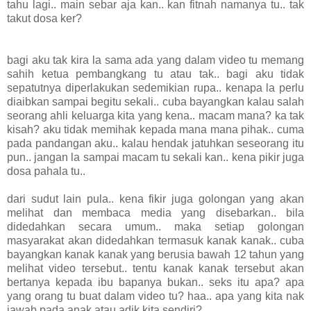
tahu lagi.. main sebar aja kan.. kan fitnah namanya tu.. tak
takut dosa ker?
bagi aku tak kira la sama ada yang dalam video tu memang
sahih ketua pembangkang tu atau tak.. bagi aku tidak
sepatutnya diperlakukan sedemikian rupa.. kenapa la perlu
diaibkan sampai begitu sekali.. cuba bayangkan kalau salah
seorang ahli keluarga kita yang kena.. macam mana? ka tak
kisah? aku tidak memihak kepada mana mana pihak.. cuma
pada pandangan aku.. kalau hendak jatuhkan seseorang itu
pun.. jangan la sampai macam tu sekali kan.. kena pikir juga
dosa pahala tu..
dari sudut lain pula.. kena fikir juga golongan yang akan
melihat dan membaca media yang disebarkan.. bila
didedahkan secara umum.. maka setiap golongan
masyarakat akan didedahkan termasuk kanak kanak.. cuba
bayangkan kanak kanak yang berusia bawah 12 tahun yang
melihat video tersebut.. tentu kanak kanak tersebut akan
bertanya kepada ibu bapanya bukan.. seks itu apa? apa
yang orang tu buat dalam video tu? haa.. apa yang kita nak
jawab pada anak atau adik kita sendiri?