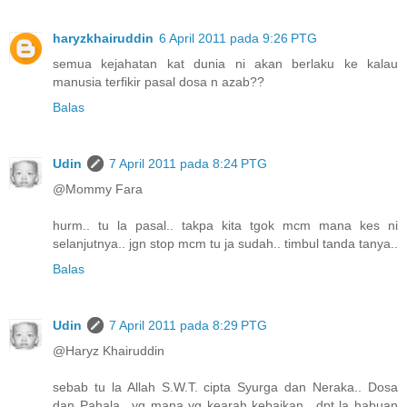
haryzkhairuddin
6 April 2011 pada 9:26 PTG
semua kejahatan kat dunia ni akan berlaku ke kalau
manusia terfikir pasal dosa n azab??
Balas
Udin
7 April 2011 pada 8:24 PTG
@Mommy Fara
hurm.. tu la pasal.. takpa kita tgok mcm mana kes ni
selanjutnya.. jgn stop mcm tu ja sudah.. timbul tanda tanya..
Balas
Udin
7 April 2011 pada 8:29 PTG
@Haryz Khairuddin
sebab tu la Allah S.W.T. cipta Syurga dan Neraka.. Dosa
dan Pahala.. yg mana yg kearah kebaikan.. dpt la habuan