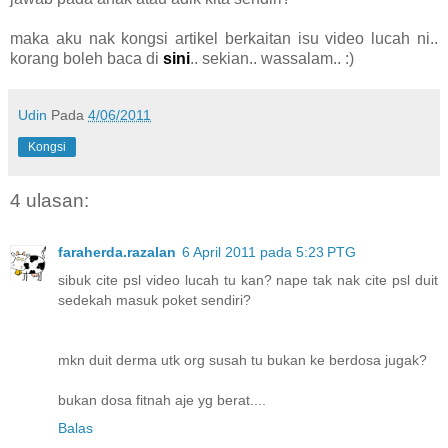
maka aku nak kongsi artikel berkaitan isu video lucah ni..
korang boleh baca di
sini
.. sekian.. wassalam.. :)
Udin
Pada
4/06/2011
Kongsi
4 ulasan:
faraherda.razalan
6 April 2011 pada 5:23 PTG
sibuk cite psl video lucah tu kan? nape tak nak cite psl duit
sedekah masuk poket sendiri?
mkn duit derma utk org susah tu bukan ke berdosa jugak?
bukan dosa fitnah aje yg berat....
Balas